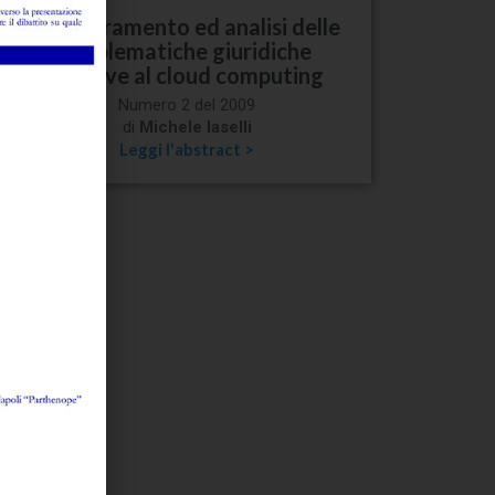
Inquadramento ed analisi delle
problematiche giuridiche
relative al cloud computing
Numero 2 del 2009
di
Michele Iaselli
Leggi l'abstract >