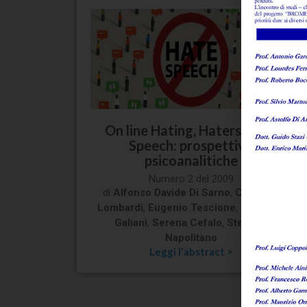
On line Hating, Haters, Hate
Speech: prospettive
psicoanalitiche
Numero 2 del 2009
di
Alfonso Davide Di Sarno
,
Christian
Lombardi
,
Eugenio Tescione
,
Riccardo
Galiani
,
Serena Cefalo
,
Stefania
Napolitano
Leggi l'abstract >