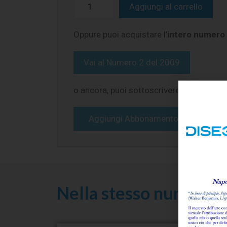
Aggiungi al carrello
Oppure puoi acquistare l’
intero numero 
Vai al
Numero 2 del 2009
o ancora, puoi sottoscrivere un
Abbonam
Aggiungi Abbonamento Full al carrel
Nella stesso numero de