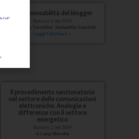
La responsabilità del blogger
Numero 2 del 2009
di
Eugenia Tomellini
,
Samantha Caminiti
Leggi l'abstract >
Il procedimento sanzionatorio
nel settore delle comunicazioni
elettroniche. Analogie e
differenze con il settore
energetico
Numero 2 del 2009
di
Luigi Marotta