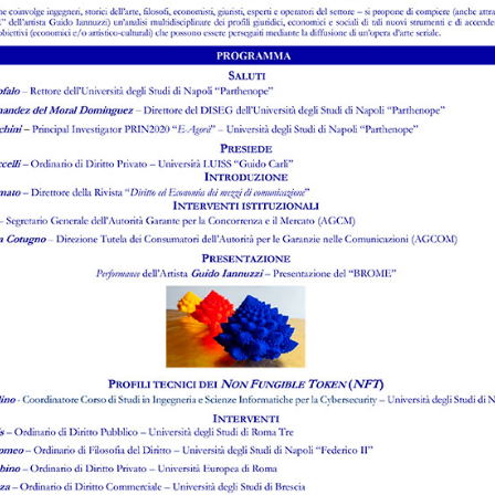
Laboratorio antitrust
Numero 2 del 2009
di
Giovanni Crea
,
Marianna Quaranta
Leggi l'abstract >