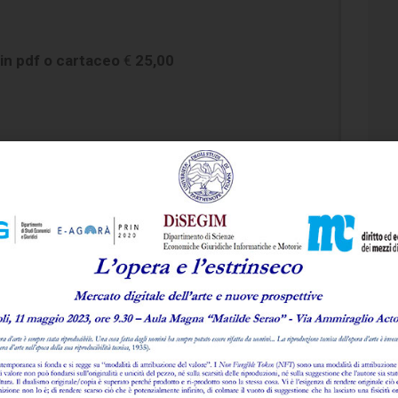
in pdf o cartaceo
€
25,00
ento Full
€
70,00
lo
lla rivista ti potrebbero inte