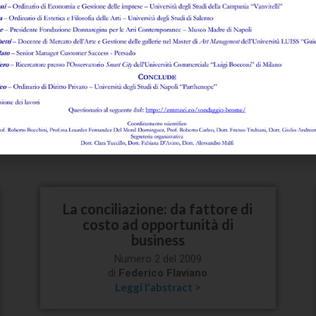
Rassegna della giurisprudenza
della Corte europea dei diritti
dell’uomo sulla libertà di
espressione e di stampa
Numero 2 del 2009
di
Anna Maria Rosaria Carbone
Leggi l'abstract >
La conciliazione: da fattore di
costo ad opportunità di
business
Numero 2 del 2009
di
Federico Flaviano
Leggi l'abstract >