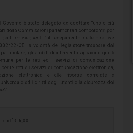
il Governo è stato delegato ad adottare “uno o più
pareri delle Commissioni parlamentari competenti” per
vigenti conseguenti “al recepimento delle direttive
/22/CE; la volontà del legislatore traspare dal
 particolare, gli ambiti di intervento appaiono quelli
omune per le reti ed i servizi di comunicazione
 per le reti e i servizi di comunicazione elettronica,
zione elettronica e alle risorse correlate e
niversale ed i diritti degli utenti e la sicurezza dei
che2
in pdf
€ 5,00