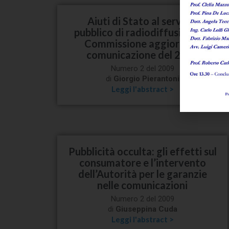
Aiuti di Stato al servizio
pubblico di radiodiffusione: la
Commissione aggiorna la
comunicazione del 2001
Numero 2 del 2009
di
Giorgio Pierantoni
Leggi l'abstract >
Pubblicità occulta: gli effetti sul
consumatore e l’intervento
dell’Autorità per le garanzie
nelle comunicazioni
Numero 2 del 2009
di
Giuseppina Cuda
Leggi l'abstract >