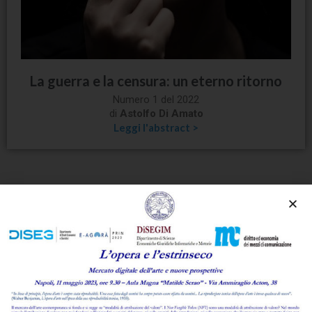
La guerra e la censura: un eterno ritorno
Numero 1 del 2022
di
Astolfo Di Amato
Leggi l'abstract >