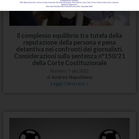
Il complesso equilibrio tra tutela della
reputazione della persona e pena
detentiva nei confronti dei giornalisti.
Considerazioni sulla sentenza n°150/21
della Corte Costituzionale
Numero 1 del 2022
di
Andrea Napolitano
Leggi l'abstract >