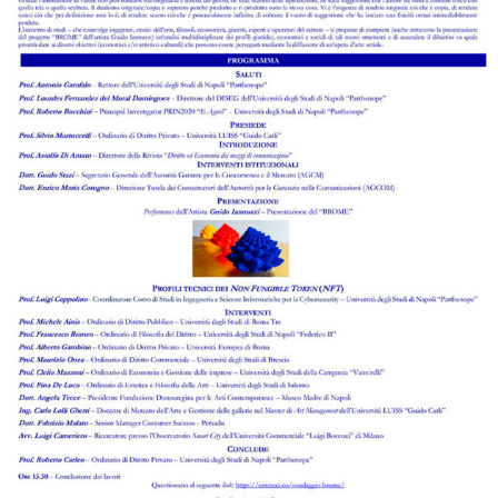
L’impatto della disintermediazione
informativa nei processi di formazione
dell’opinione pubblica. Quale
(problematica) prospettiva nella
“democrazia della comunicazione”
Numero 1 del 2022
di
Anna Papa
Leggi l'abstract >