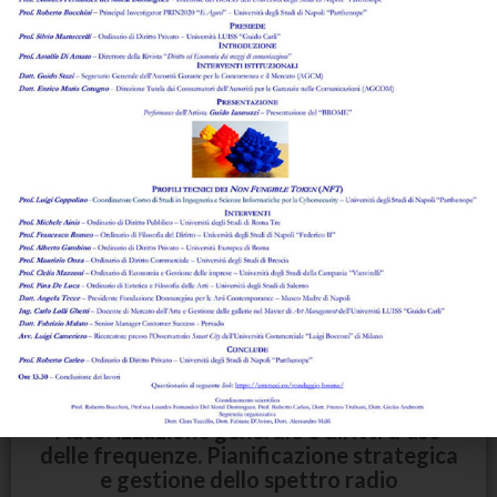
di
Federica Alfano
,
Valeria Ambrosio
Leggi l'abstract >
Accesso, interconnesione ed
interoperabilità:disposizioni di carattere
generale
Numero 2 del 2014
di
Alberta Corona
,
Umberto Iolli
Leggi l'abstract >
Autorizzazione generale e diritti d’uso
delle frequenze. Pianificazione strategica
e gestione dello spettro radio