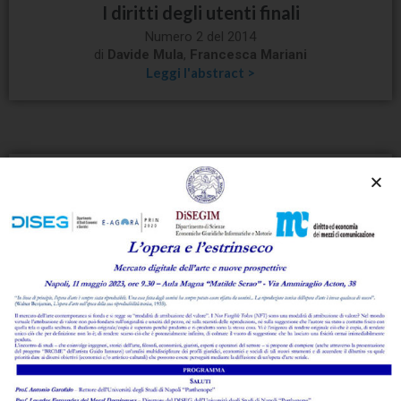
I diritti degli utenti finali
Numero 2 del 2014
di
Davide Mula
,
Francesca Mariani
Leggi l'abstract >
La disciplina del servizio universale
Numero 2 del 2014
di
Gaia Cozzolino
,
Mariano Baldi
Leggi l'abstract >
Gli obblighi per gli operatori aventi
significativo potere di mercato
Numero 2 del 2014