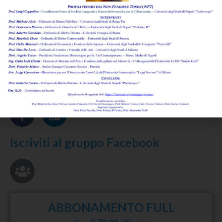
Leggi l'abstract >
Rassegna di legislazione e regolamentazione
di
Anna Papa
Leggi l'abstract >
Seguici su
Iscriviti al gruppo Facebook
ABBONAMENTO FULL