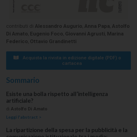
contributi di
Alessandro Augurio
,
Anna Papa
,
Astolfo
Di Amato
,
Eugenio Foco
,
Giovanni Agrusti
,
Marina
Federico
,
Ottavio Grandinetti
Acquista la rivista in edizione digitale (PDF) o
cartacea​​
Sommario
Esiste una bolla rispetto all’intelligenza
artificiale?
di
Astolfo Di Amato
Leggi l'abstract >
La ripartizione della spesa per la pubblicità e la
comunicazione istituzionale tra i media: