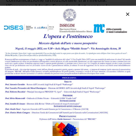
l’European Media Freedom Act contro la
strumentalizzazione politica
di
Enzo Ghionni
,
Paola Verrusio
Leggi l'abstract >
Il lavoro di fronte alla sfida dell’intelligenza
artificiale: la via italiana alla regolazione del
fenomeno tra opportunità e meccanismi di
tutela, individuali e collettivi
di
Marcello D'Aponte
Leggi l'abstract >
Allucinazioni dell’IA e difese giudiziali al banco di
prova della lite temeraria
di
Giovanni Agrusti
Leggi l'abstract >
Rassegna di giurisprudenza commentata
di
Giovanni Agrusti