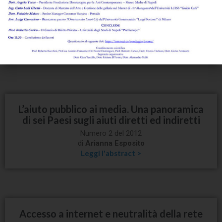
La pubblicazione di annunci hot: il limite di
legalità per il gestore di un sito web
Numero 2 del 2012
di
Roberta Errico
Leggi l'abstract >
L’aiuto pubblico ai media. Una panoramica
di sei Paesi sugli aiuti diretti ed indiretti
Numero 2 del 2012
di
Arianna Esposito
Leggi l'abstract >
Accesso a internet e neutralità della rete