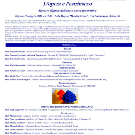
I risvolti penalmente rilevanti per un
soggetto che utilizza le generalità di un
altro individuo per creare un falso indirizzo
di posta elettronica
Numero 2 del 2012
di
Angela Sepe
Leggi l'abstract >
Il diritto all’oblio e internet
Numero 2 del 2012
di
Fiammetta Caggiano
Leggi l'abstract >