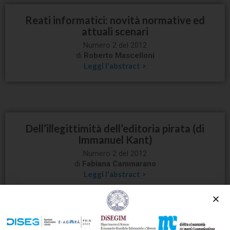
Reati informatici: novità normative ed
attuali scenari
Numero 2 del 2012
di
Roberto Mascelloni
Leggi l'abstract >
Dell’illegittimità dell’editoria pirata (di
Immanuel Kant)
Numero 2 del 2012
di
Fabiana Cammarano
Leggi l'abstract >