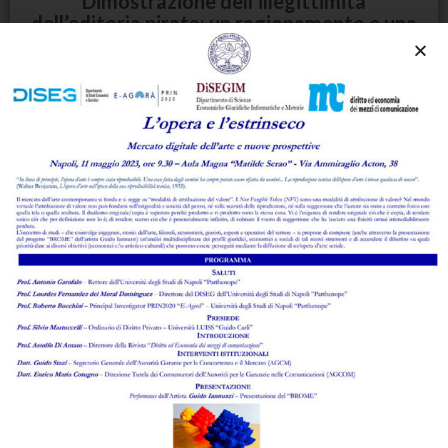
Dimostrazione dell’illegittimità
dell’editoria pirata: un ragionamento e una
parabola
Numero 2 del 2013
di
Fabiana Cammarano
Leggi l'abstract >
Le novità legislative del quadrimestre
gennaio 2013/aprile 2013
Numero 2 del 2013
di
Vincenzo Ghionni
Leggi l'abstract >
Pubblicazione di fotografie scattate