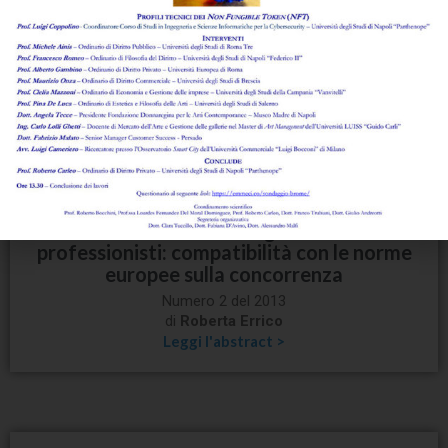
abusivamente e reato di interferenze
illecite nella vita privata
Numero 2 del 2013
di
Fiammetta Caggiano
Leggi l'abstract >
La formazione obbligatoria dei
professionisti: compatibilità con le norme
europee sulla concorrenza
Numero 2 del 2013
di
Roberta Errico
Leggi l'abstract >