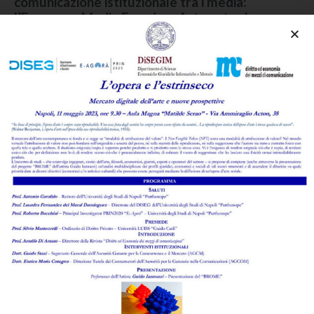
comunicazione istituzionale tra i media:
l’European Media Freedom Act contro la
strumentalizzazione politica
di
Enzo Ghionni
,
Paola Verrusio
Leggi l'abstract >
Il lavoro di fronte alla sfida dell’intelligenza
artificiale: la via italiana alla regolazione del
fenomeno tra opportunità e meccanismi di
tutela, individuali e collettivi
di
Marcello D'Aponte
Leggi l'abstract >
Allucinazioni dell’IA e difese giudiziali al banco di
prova della lite temeraria
di
Giovanni Agrusti
Leggi l'abstract >
Rassegna di giurisprudenza commentata