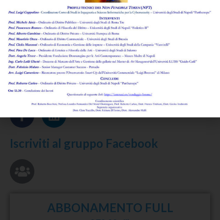
di
Giovanni Agrusti
Leggi l'abstract >
Rassegna di legislazione e regolamentazione
di
Anna Papa
Leggi l'abstract >
Seguici su
Iscriviti al gruppo Facebook
ABBONAMENTO FULL