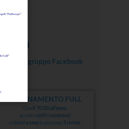
i
Anna Papa
ggi l'abstract >
eguici su
scriviti al gruppo Facebook
ABBONAMENTO FULL
Con
€ 70,00 all’anno
accedi a
tutti i contenuti
e
ricevi a casa
le prossime
3 riviste