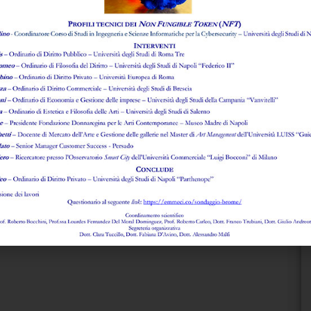
d
Le
S
I