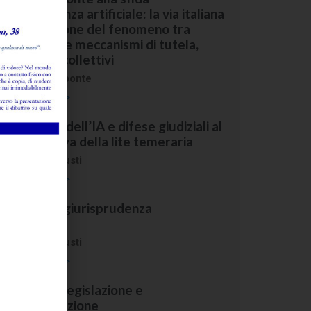
ell’intelligenza artificiale: la via italiana
lla regolazione del fenomeno tra
pportunità e meccanismi di tutela,
ndividuali e collettivi
i
Marcello D'Aponte
ggi l'abstract >
llucinazioni dell’IA e difese giudiziali al
anco di prova della lite temeraria
i
Giovanni Agrusti
ggi l'abstract >
assegna di giurisprudenza
ommentata
i
Giovanni Agrusti
ggi l'abstract >
assegna di legislazione e
egolamentazione