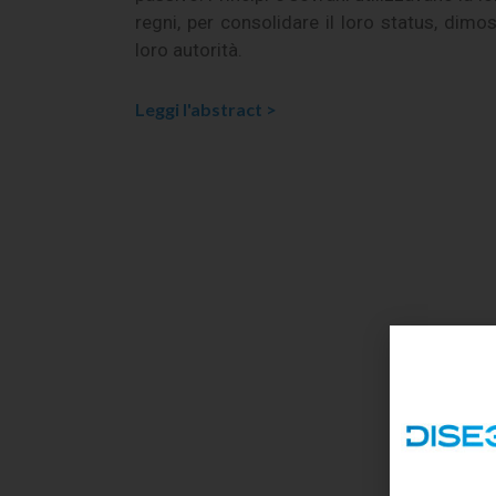
regni, per consolidare il loro status, dimo
loro autorità.
Leggi l'abstract >