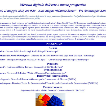
d
a
o
i
d
Le
A
b
d
Le
R
c
d
Le
R
r