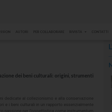
ISSION
AUTORI
PER COLLABORARE
RIVISTA
CONTATTI
L
N
ione dei beni culturali: origini, strumenti
ni dedicate al collezionismo e alla conservazione
ori e i beni culturali in un rapporto essenzialmente
 loro passione per l’oggettistica come instrumentum