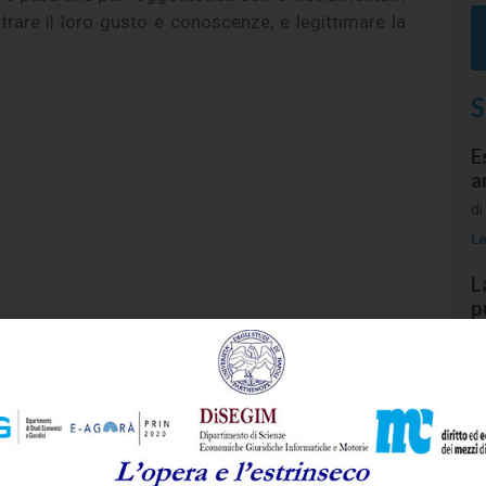
strare il loro gusto e conoscenze, e legittimare la
S
E
a
d
Le
L
p
i
M
s
d
Le
I