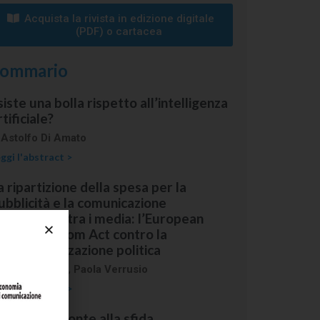
Acquista la rivista in edizione digitale
(PDF) o cartacea​​
ommario
siste una bolla rispetto all’intelligenza
rtificiale?
i
Astolfo Di Amato
ggi l'abstract >
a ripartizione della spesa per la
ubblicità e la comunicazione
stituzionale tra i media: l’European
edia Freedom Act contro la
trumentalizzazione politica
i
Enzo Ghionni
,
Paola Verrusio
ggi l'abstract >
l lavoro di fronte alla sfida