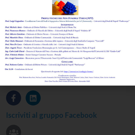
Leggi l'abstract >
Rassegna di giurisprudenza commentata
di
Giovanni Agrusti
Leggi l'abstract >
Rassegna di legislazione e regolamentazione
di
Anna Papa
Leggi l'abstract >
Seguici su
Iscriviti al gruppo Facebook