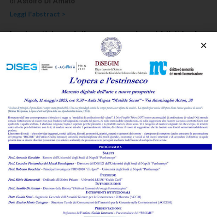
di
Astolfo Di Amato
Leggi l'abstract >
La ripartizione della spesa per la pubblicità e la
comunicazione istituzionale tra i media:
l’European Media Freedom Act contro la
strumentalizzazione politica
di
Enzo Ghionni
,
Paola Verrusio
Leggi l'abstract >
Il lavoro di fronte alla sfida dell’intelligenza
artificiale: la via italiana alla regolazione del
fenomeno tra opportunità e meccanismi di
tutela, individuali e collettivi
di
Marcello D'Aponte
Leggi l'abstract >
Allucinazioni dell’IA e difese giudiziali al banco di
prova della lite temeraria
di
Giovanni Agrusti