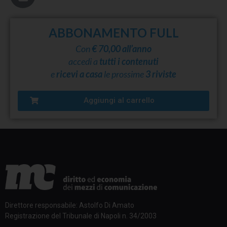
ABBONAMENTO FULL
Con
€ 70,00 all’anno
accedi a
tutti i contenuti
e
ricevi a casa
le prossime
3 riviste
Aggiungi al carrello
Direttore responsabile: Astolfo Di Amato
Registrazione del Tribunale di Napoli n. 34/2003