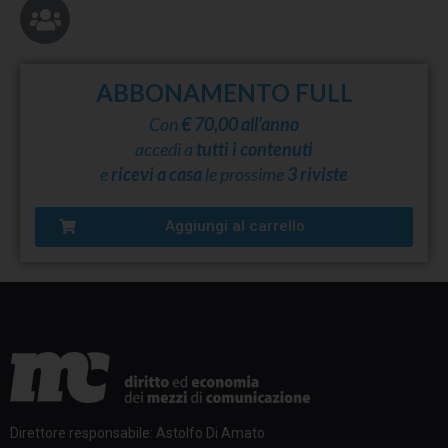
ABBONAMENTO FULL
Con
€ 70,00 all’anno
accedi a
tutti i contenuti
e
ricevi a casa
le prossime
3 riviste
Aggiungi al carrello
Direttore responsabile: Astolfo Di Amato