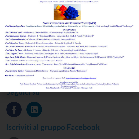
di
Giovanni Agrusti
Leggi l'abstract >
Rassegna di giurisprudenza commentata
di
Giovanni Agrusti
Leggi l'abstract >
Rassegna di legislazione e regolamentazione
di
Anna Papa
Leggi l'abstract >
Seguici su
Iscriviti al gruppo Facebook