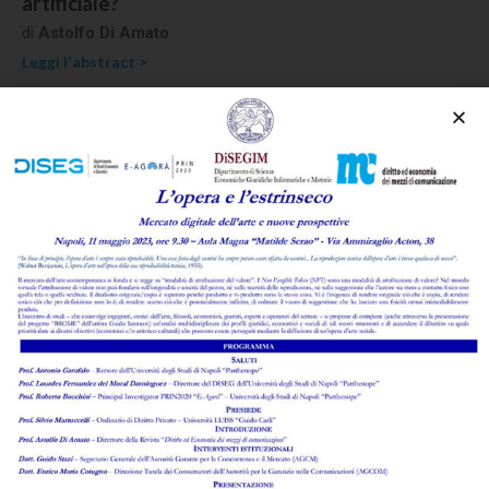
artificiale?
di
Astolfo Di Amato
Leggi l'abstract >
La ripartizione della spesa per la pubblicità e la
comunicazione istituzionale tra i media:
l’European Media Freedom Act contro la
strumentalizzazione politica
di
Enzo Ghionni
,
Paola Verrusio
Leggi l'abstract >
Il lavoro di fronte alla sfida dell’intelligenza
artificiale: la via italiana alla regolazione del
fenomeno tra opportunità e meccanismi di
tutela, individuali e collettivi
di
Marcello D'Aponte
Leggi l'abstract >
Allucinazioni dell’IA e difese giudiziali al banco di
prova della lite temeraria