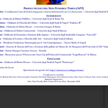
d
Le
S
I