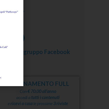
i
Anna Papa
ggi l'abstract >
eguici su
scriviti al gruppo Facebook
ABBONAMENTO FULL
Con
€ 70,00 all’anno
accedi a
tutti i contenuti
e
ricevi a casa
le prossime
3 riviste