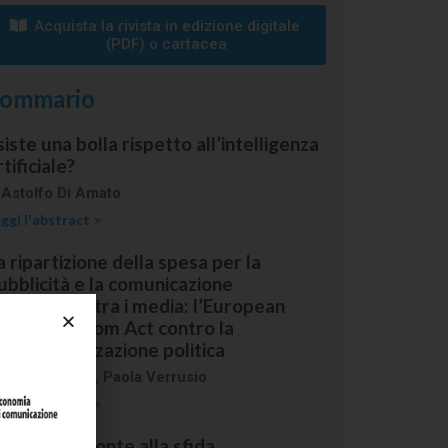
Acquista la rivista in edizione digitale
(PDF) o cartacea​​
ommario
siste una bolla rispetto all’intelligenza
rtificiale?
i
Astolfo Di Amato
ggi l'abstract >
a ripartizione della spesa per la
ubblicità e la comunicazione
stituzionale tra i media: l’European
edia Freedom Act contro la
trumentalizzazione politica
i
Enzo Ghionni
,
Paola Verrusio
ggi l'abstract >
l lavoro di fronte alla sfida