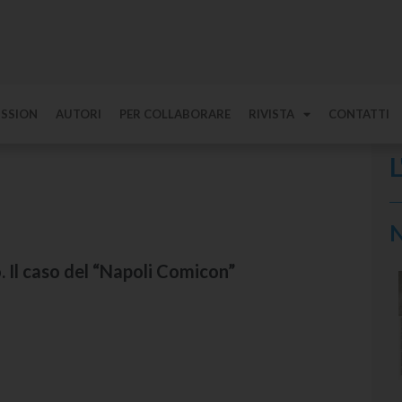
ISSION
AUTORI
PER COLLABORARE
RIVISTA
CONTATTI
L
N
io. Il caso del “Napoli Comicon”