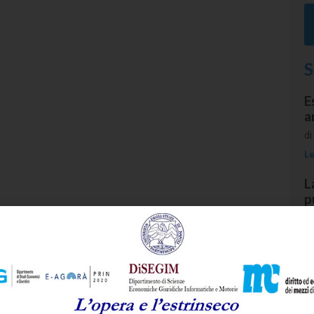
S
E
a
d
Le
L
p
i
M
s
d
Le
I