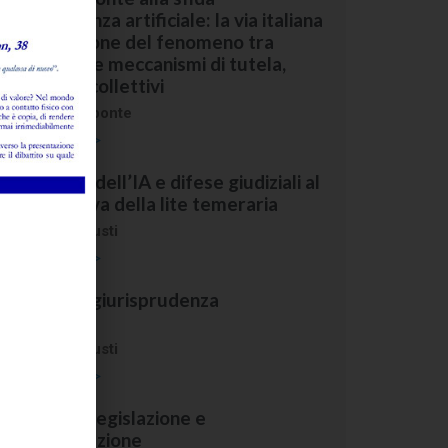
ell’intelligenza artificiale: la via italiana
lla regolazione del fenomeno tra
pportunità e meccanismi di tutela,
ndividuali e collettivi
i
Marcello D'Aponte
ggi l'abstract >
llucinazioni dell’IA e difese giudiziali al
anco di prova della lite temeraria
i
Giovanni Agrusti
ggi l'abstract >
assegna di giurisprudenza
ommentata
i
Giovanni Agrusti
ggi l'abstract >
assegna di legislazione e
egolamentazione