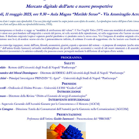
d
a
o
i
d
Le
A
b
d
Le
R
c
d
Le
R
r