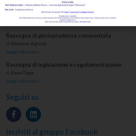
prova della lite temeraria
di
Giovanni Agrusti
Leggi l'abstract >
Rassegna di giurisprudenza commentata
di
Giovanni Agrusti
Leggi l'abstract >
Rassegna di legislazione e regolamentazione
di
Anna Papa
Leggi l'abstract >
Seguici su
Iscriviti al gruppo Facebook