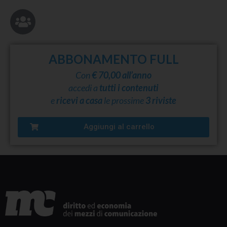
ABBONAMENTO FULL
Con
€ 70,00 all’anno
accedi a
tutti i contenuti
e
ricevi a casa
le prossime
3 riviste
Aggiungi al carrello