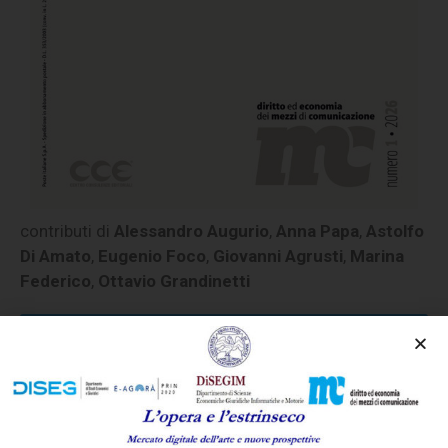
contributi di
Alessandro Augurio
,
Anna Papa
,
Astolfo
Di Amato
,
Eugenio Foco
,
Giovanni Agrusti
,
Marina
Federico
,
Ottavio Grandinetti
Acquista la rivista in edizione digitale (PDF) o
cartacea​​
Sommario