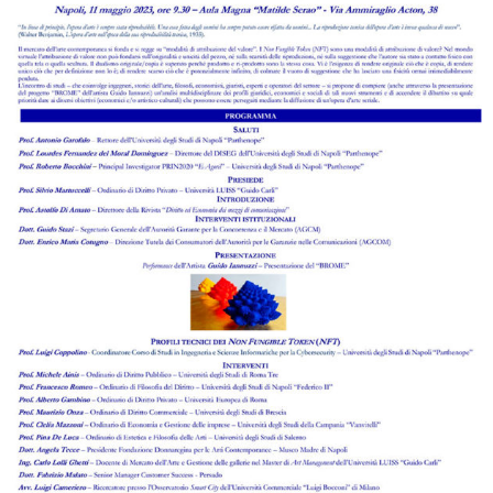
Esiste una bolla rispetto all’intelligenza
artificiale?
di
Astolfo Di Amato
Leggi l'abstract >
La ripartizione della spesa per la pubblicità e la
comunicazione istituzionale tra i media:
l’European Media Freedom Act contro la
strumentalizzazione politica
di
Enzo Ghionni
,
Paola Verrusio
Leggi l'abstract >
Il lavoro di fronte alla sfida dell’intelligenza
artificiale: la via italiana alla regolazione del
fenomeno tra opportunità e meccanismi di
tutela, individuali e collettivi
di
Marcello D'Aponte
Leggi l'abstract >
Allucinazioni dell’IA e difese giudiziali al banco di