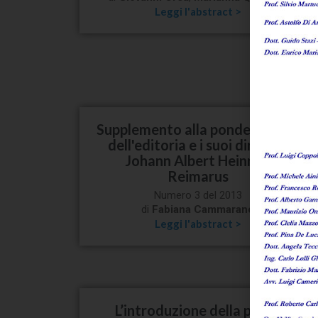
Leggi l'abstract >
Supplemento alla ponderazione
dell'editoria e i suoi diritti di
Johann Albert Heinrich
Reimarus
Numero 3 del 2013
di
Fabiana Cammarano
Leggi l'abstract >
L’introduzione della posta