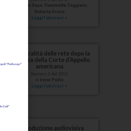
di
Angela Sepe
,
Fiammetta Caggiano
,
Roberta Errico
Leggi l'abstract >
La neutralità delle rete dopo la
sentenza della Corte d’Appello
americana
Numero 3 del 2013
di
Irene Polito
Leggi l'abstract >
La produzione audiovisiva