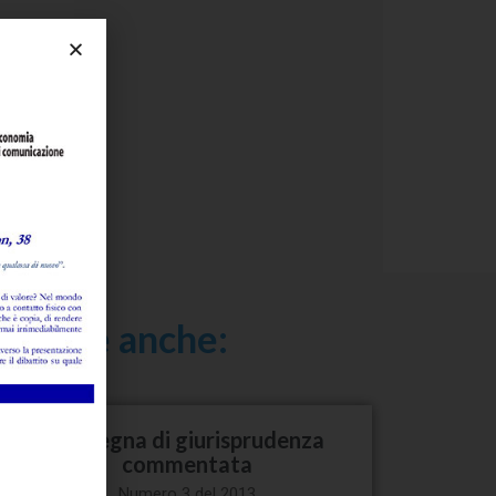
ressare anche:
Rassegna di giurisprudenza
commentata
Numero 3 del 2013