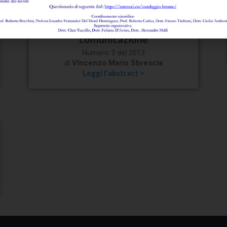
regolazione e Titolo V della
Costituzione. I Corecom
nell'ordinamento della
comunicazione
Numero 3 del 2013
di
VIncenzo Mario Sbrescia
Leggi l'abstract >