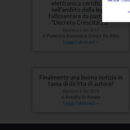
elettronica certificata
nell’ambito della legge
fallimentare da parte del
“Decreto Crescita 2.0”
Numero 3 del 2013
di
Federico Domenico Enrico De Silvo
Leggi l'abstract >
Finalmente una buona notizia in
tema di diritto di autore!
Numero 3 del 2013
di
Astolfo Di Amato
Leggi l'abstract >