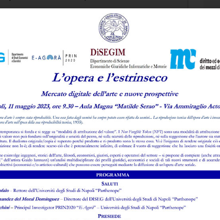
ento Full
€
70,00
lo
lla rivista ti potrebbero inte
Bollettino di giurisprudenza
comunitaria nel settore delle
comunicazioni elettroniche