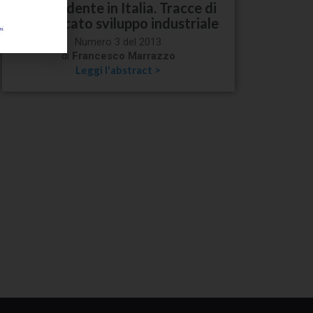
indipendente in Italia. Tracce di
un mancato sviluppo industriale
Numero 3 del 2013
di
Francesco Marrazzo
Leggi l'abstract >