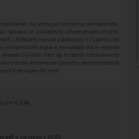
 tradizionali, ma anche per le start up giornalistiche.
qui operano in circostanze estremamente incerte,
ti, i fluttuanti mercati pubblicitari, e i capricci dei
una competizione aspra e immutabile tra le aziende
e avviene tra altre start up in rapido cambiamento
na formula vincente per garantire una sostenibilità
ere il pareggio dei conti.
in pdf
€ 5,00
in pdf o cartaceo
€
25,00