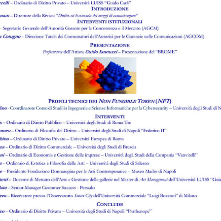
Numero 3 del 2013
di
Ivana Nasti
Leggi l'abstract >
Controversie con l’autorità
garante per le comunicazioni e
competenza funzionale del Tar
Lazio
Numero 3 del 2013
di
Ivana Nasti
Leggi l'abstract >
Istituzioni regionali della