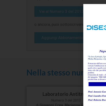
Vai al
Numero 3 del 2013
o ancora, puoi sottoscrivere un
Abbonam
Aggiungi Abbonamento Full al carrel
Nella stesso numero de
Laboratorio Antitrust
Numero 3 del 2013
di
Giovanni Crea
,
Marianna Quaranta